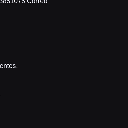
93851075 Correo
ientes.
.